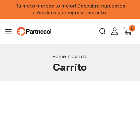
¡Tu moto merece lo mejor! Descubre repuestos
eléctricos y compra al instante.
0
Home
/
Carrito
Carrito