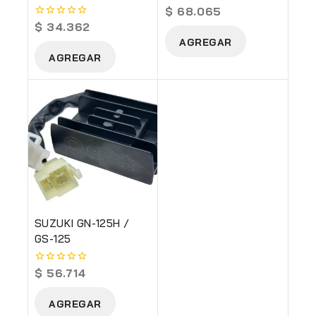
SPLENDOR 100
$
68.065
0
out
$
34.362
0
of
out
AGREGAR
5
of
AGREGAR
5
SUZUKI GN-125H /
GS-125
$
56.714
0
out
of
AGREGAR
5