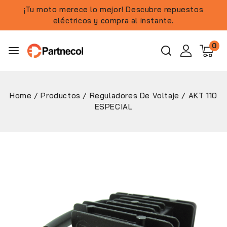
¡Tu moto merece lo mejor! Descubre repuestos
eléctricos y compra al instante.
0
Home
/
Productos
/
Reguladores De Voltaje
/
AKT 110
ESPECIAL