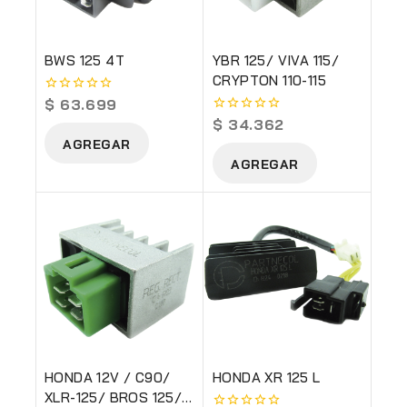
BWS 125 4T
YBR 125/ VIVA 115/
CRYPTON 110-115
$
63.699
0
out
$
34.362
0
of
out
AGREGAR
5
of
AGREGAR
5
HONDA 12V / C90/
HONDA XR 125 L
XLR-125/ BROS 125/