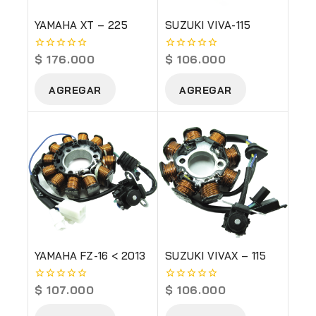
YAMAHA XT – 225
SUZUKI VIVA-115
$
176.000
$
106.000
0
0
out
out
of
of
AGREGAR
AGREGAR
5
5
YAMAHA FZ-16 < 2013
SUZUKI VIVAX – 115
$
107.000
$
106.000
0
0
out
out
of
of