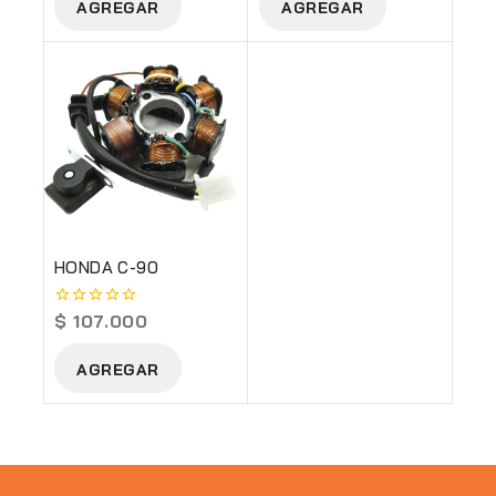
AGREGAR
AGREGAR
5
5
HONDA C-90
$
107.000
0
out
of
AGREGAR
5