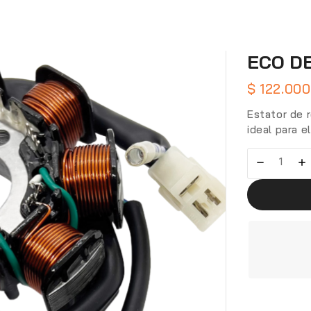
ECO D
$
122.000
Estator de 
ideal para e