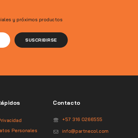
ciales y próximos productos
Rápidos
Contacto
‪+57 316 0266555‬
Privacidad
atos Personales
info@partnecol.com