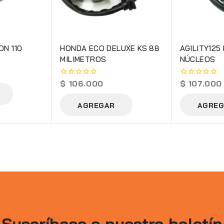
N 110
HONDA ECO DELUXE KS 88
AGILITY125
MILIMETROS
NÚCLEOS
$
106.000
$
107.000
0
0
out
out
of
of
AGREGAR
AGREG
5
5
Suscríbase a nuestro boletín