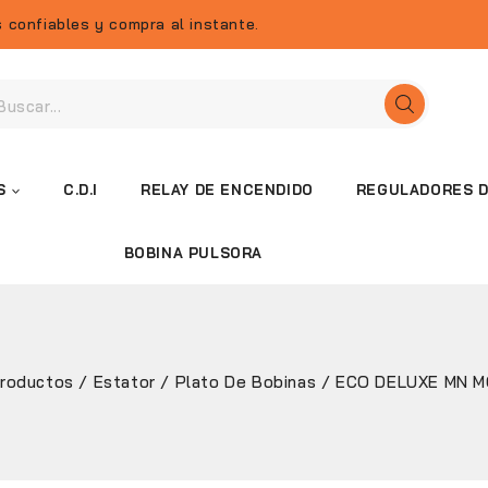
 confiables y compra al instante.
S
C.D.I
RELAY DE ENCENDIDO
REGULADORES D
BOBINA PULSORA
roductos
/
Estator / Plato De Bobinas
/
ECO DELUXE MN M