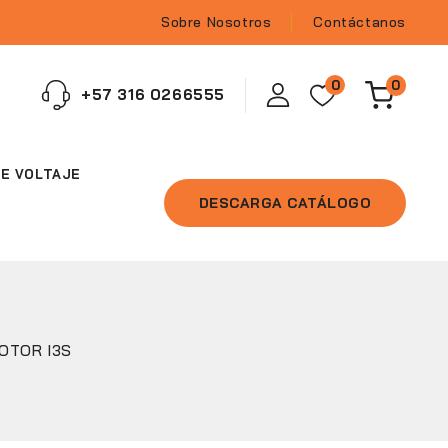
Sobre Nosotros
Contáctanos
0
0
‪+57 316 0266555‬
E VOLTAJE
DESCARGA CATÁLOGO
OTOR I3S