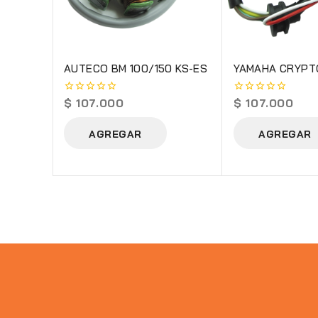
AUTECO BM 100/150 KS-ES
YAMAHA CRYPTO
$
107.000
$
107.000
0
0
out
out
of
of
AGREGAR
AGREGAR
5
5