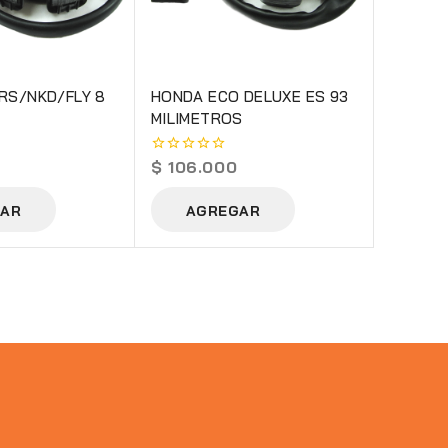
 RS/NKD/FLY 8
HONDA ECO DELUXE ES 93
MILIMETROS
$
106.000
0
out
of
AR
AGREGAR
5