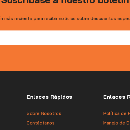
ín más reciente para recibir noticias sobre descuentos espe
Enlaces Rápidos
Enlaces 
Sobre Nosotros
Política de 
Contáctanos
Manejo de D