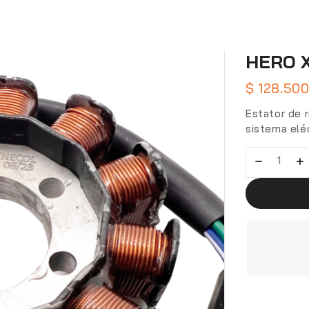
HERO 
$
128.50
Estator de 
sistema eléc