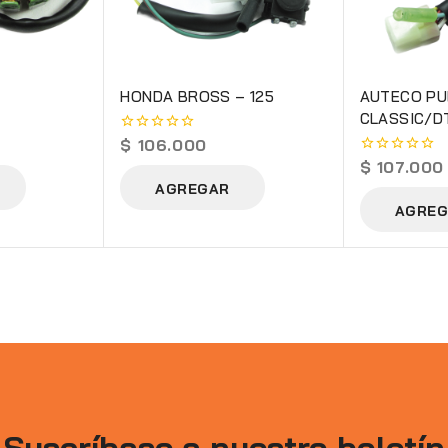
HONDA BROSS – 125
AUTECO PU
CLASSIC/D
I/TEC/BLA
$
106.000
0
out
$
107.000
0
of
out
AGREGAR
5
of
AGREG
5
Suscríbase a nuestro boletín