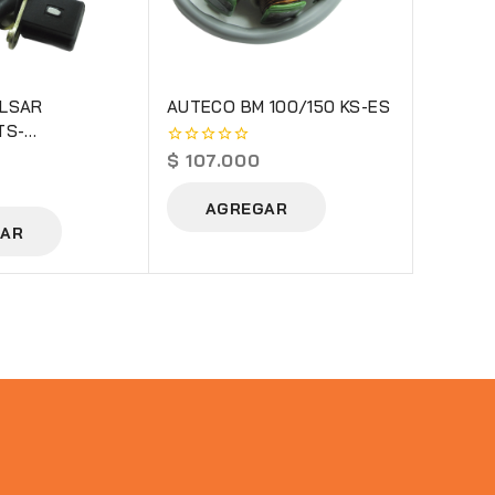
LSAR
AUTECO BM 100/150 KS-ES
TS-
CK
$
107.000
0
out
of
AGREGAR
5
AR