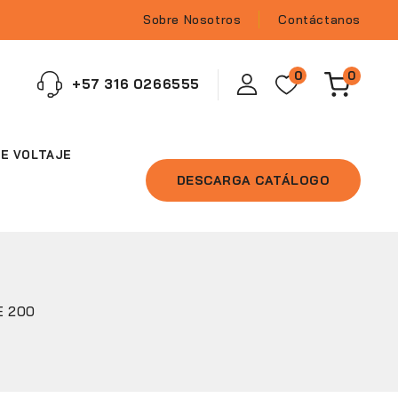
Sobre Nosotros
Contáctanos
0
0
‪+57 316 0266555‬
E VOLTAJE
DESCARGA CATÁLOGO
E 200