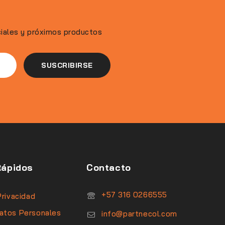
ciales y próximos productos
Rápidos
Contacto
‪+57 316 0266555‬
Privacidad
atos Personales
info@partnecol.com