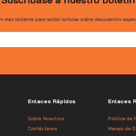
ín más reciente para recibir noticias sobre descuentos espe
Enlaces Rápidos
Enlaces 
Sobre Nosotros
Política de 
Contáctanos
Manejo de D