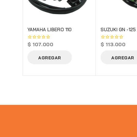
YAMAHA LIBERO 110
SUZUKI GN -125
$
107.000
$
113.000
0
0
out
out
of
of
AGREGAR
AGREGAR
5
5