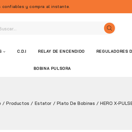
 confiables y compra al instante.
S
C.D.I
RELAY DE ENCENDIDO
REGULADORES D
BOBINA PULSORA
e
/
Productos
/
Estator / Plato De Bobinas
/
HERO X-PULS