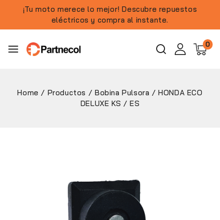
¡Tu moto merece lo mejor! Descubre repuestos
eléctricos y compra al instante.
0
Home
/
Productos
/
Bobina Pulsora
/
HONDA ECO
DELUXE KS / ES