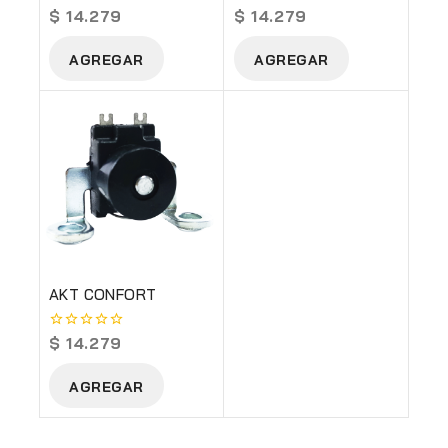
$
14.279
$
14.279
0
0
out
out
of
of
AGREGAR
AGREGAR
5
5
AKT CONFORT
$
14.279
0
out
of
AGREGAR
5