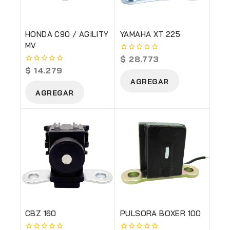
HONDA C90 / AGILITY
YAMAHA XT 225
MV
$
28.773
0
out
$
14.279
0
of
out
AGREGAR
5
of
AGREGAR
5
CBZ 160
PULSORA BOXER 100