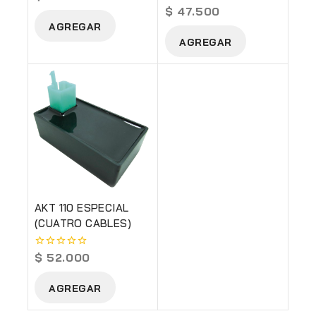
out
$
47.500
0
of
out
AGREGAR
5
of
AGREGAR
5
AKT 110 ESPECIAL
(CUATRO CABLES)
$
52.000
0
out
of
AGREGAR
5