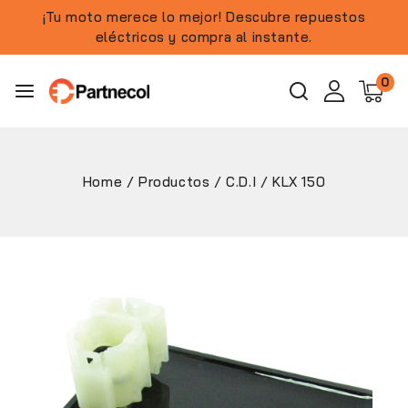
¡Tu moto merece lo mejor! Descubre repuestos
eléctricos y compra al instante.
0
Home
/
Productos
/
C.D.I
/
KLX 150