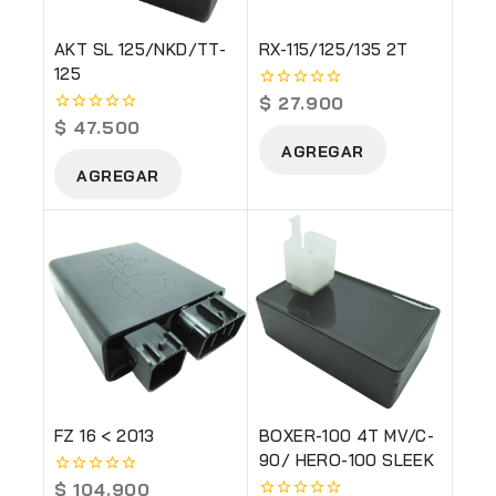
AKT SL 125/NKD/TT-
RX-115/125/135 2T
125
$
27.900
0
out
$
47.500
0
of
out
AGREGAR
5
of
AGREGAR
5
FZ 16 < 2013
BOXER-100 4T MV/C-
90/ HERO-100 SLEEK
$
104.900
0