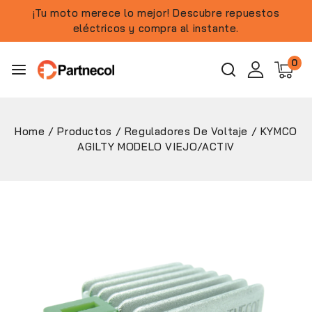
¡Tu moto merece lo mejor! Descubre repuestos
eléctricos y compra al instante.
0
Home
/
Productos
/
Reguladores De Voltaje
/
KYMCO
AGILTY MODELO VIEJO/ACTIV