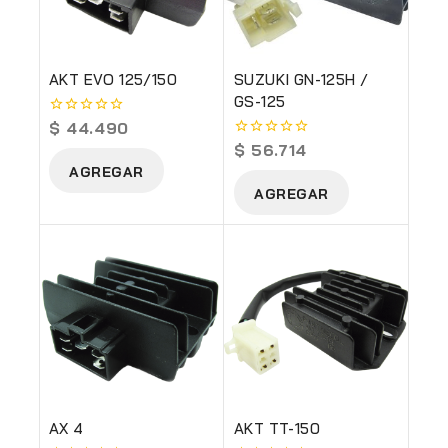
AKT EVO 125/150
SUZUKI GN-125H /
GS-125
$
44.490
0
out
$
56.714
0
of
out
AGREGAR
5
of
AGREGAR
5
AX 4
AKT TT-150