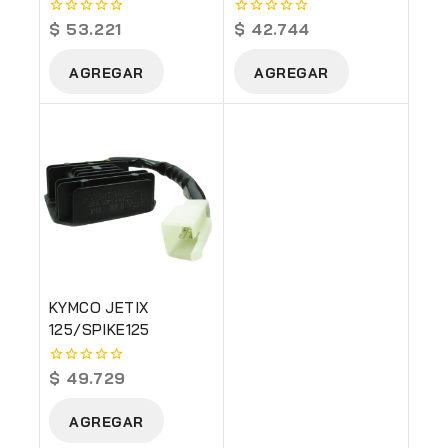
$
53.221
$
42.744
0
0
out
out
of
of
AGREGAR
AGREGAR
5
5
KYMCO JETIX
125/SPIKE125
$
49.729
0
out
of
AGREGAR
5