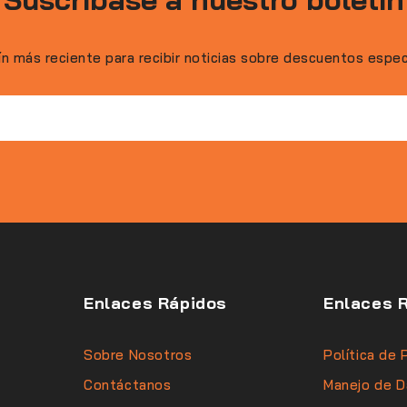
ín más reciente para recibir noticias sobre descuentos espe
Enlaces Rápidos
Enlaces 
Sobre Nosotros
Política de 
Contáctanos
Manejo de D