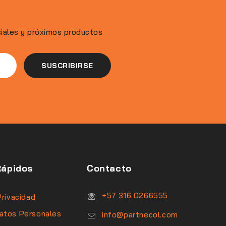
ciales y próximos productos
Rápidos
Contacto
‪+57 316 0266555‬
Privacidad
atos Personales
info@partnecol.com