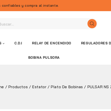
 confiables y compra al instante.
S
C.D.I
RELAY DE ENCENDIDO
REGULADORES D
BOBINA PULSORA
me
/
Productos
/
Estator / Plato De Bobinas
/
PULSAR NS 