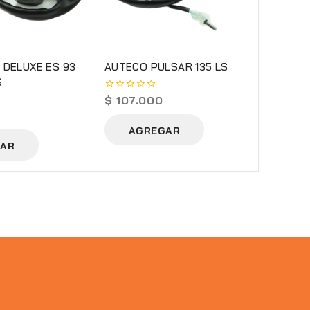
 DELUXE ES 93
AUTECO PULSAR 135 LS
S
$
107.000
0
out
of
AGREGAR
5
AR