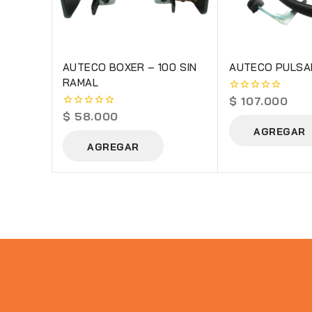
AUTECO BOXER – 100 SIN
AUTECO PULSA
RAMAL
$
107.000
0
out
$
58.000
0
of
out
AGREGAR
5
of
AGREGAR
5