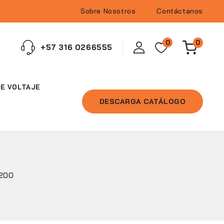
Sobre Nosotros
Contáctanos
0
0
‪+57 316 0266555‬
E VOLTAJE
DESCARGA CATÁLOGO
200