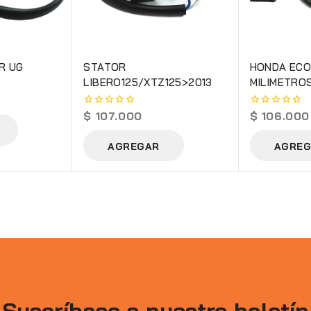
R UG
STATOR
HONDA ECO
LIBERO125/XTZ125>2013
MILIMETRO
$
107.000
$
106.000
0
0
out
out
of
of
AGREGAR
AGREG
5
5
Suscríbase a nuestro boletín