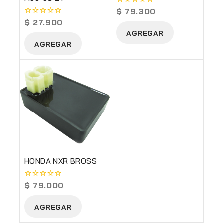
$
79.300
0
out
$
27.900
0
of
out
AGREGAR
5
of
AGREGAR
5
HONDA NXR BROSS
$
79.000
0
out
of
AGREGAR
5