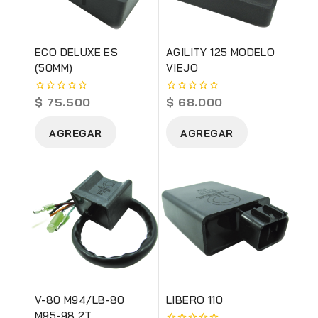
ECO DELUXE ES
AGILITY 125 MODELO
(50MM)
VIEJO
$
75.500
$
68.000
0
0
out
out
of
of
AGREGAR
AGREGAR
5
5
V-80 M94/LB-80
LIBERO 110
M95-98 2T