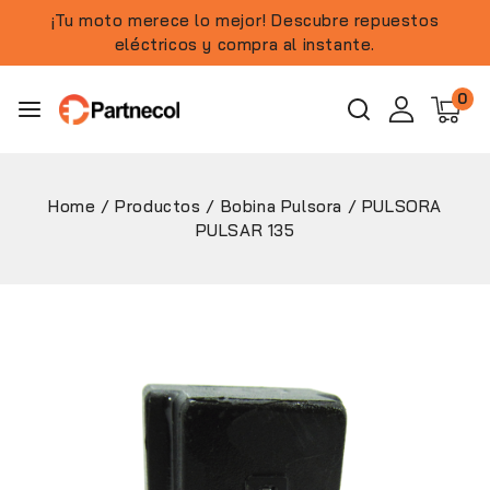
¡Tu moto merece lo mejor! Descubre repuestos
eléctricos y compra al instante.
0
Home
/
Productos
/
Bobina Pulsora
/
PULSORA
PULSAR 135