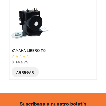
YAMAHA LIBERO 110
$
14.279
0
out
of
AGREGAR
5
Suscríbase a nuestro boletín