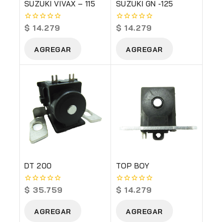
SUZUKI VIVAX – 115
SUZUKI GN -125
$
14.279
$
14.279
0
0
out
out
of
of
AGREGAR
AGREGAR
5
5
DT 200
TOP BOY
$
35.759
$
14.279
0
0
out
out
of
of
AGREGAR
AGREGAR
5
5