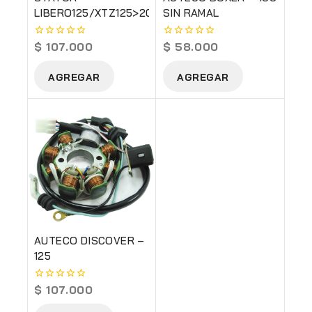
LIBERO125/XTZ125>2013
SIN RAMAL
$
107.000
$
58.000
0
0
out
out
of
of
AGREGAR
AGREGAR
5
5
AUTECO DISCOVER –
125
$
107.000
0
out
of