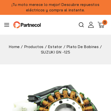
¡Tu moto merece lo mejor! Descubre repuestos
eléctricos y compra al instante.
0
Home
/
Productos
/
Estator / Plato De Bobinas
/
SUZUKI GN -125