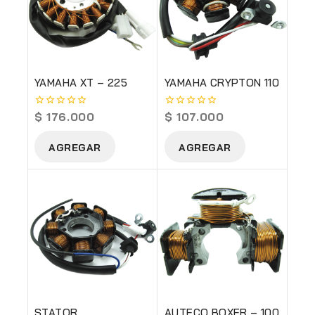
YAMAHA XT – 225
YAMAHA CRYPTON 110
$
176.000
$
107.000
0
0
out
out
of
of
AGREGAR
AGREGAR
5
5
STATOR
AUTECO BOXER – 100