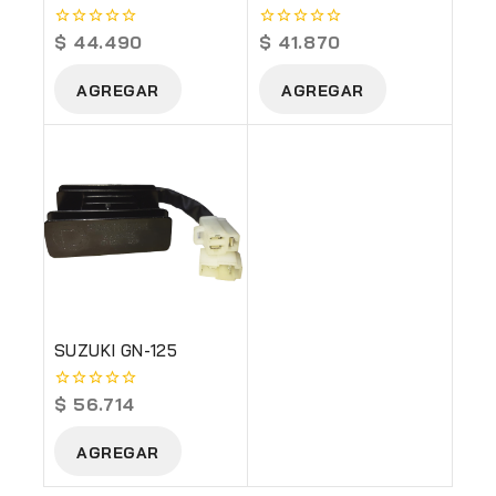
$
44.490
$
41.870
0
0
out
out
of
of
AGREGAR
AGREGAR
5
5
SUZUKI GN-125
$
56.714
0
out
of
AGREGAR
5