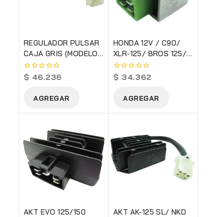
REGULADOR PULSAR
HONDA 12V / C90/
CAJA GRIS (MODELO
XLR-125/ BROS 125/
VIEJO)
SPLENDOR 100
$
46.236
$
34.362
0
0
out
out
of
of
AGREGAR
AGREGAR
5
5
AKT EVO 125/150
AKT AK-125 SL/ NKD