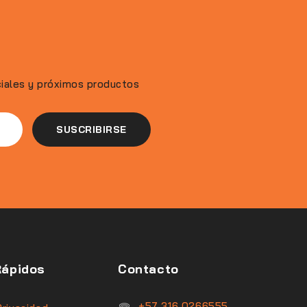
ciales y próximos productos
Rápidos
Contacto
‪+57 316 0266555‬