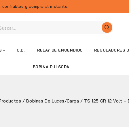
 confiables y compra al instante.
S
C.D.I
RELAY DE ENCENDIDO
REGULADORES D
BOBINA PULSORA
Productos
/
Bobinas De Luces/Carga
/
TS 125 CR 12 Volt –