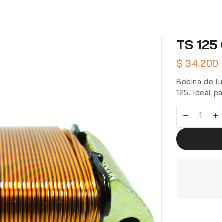
TS 125 
$
34.200
Bobina de l
125. Ideal p