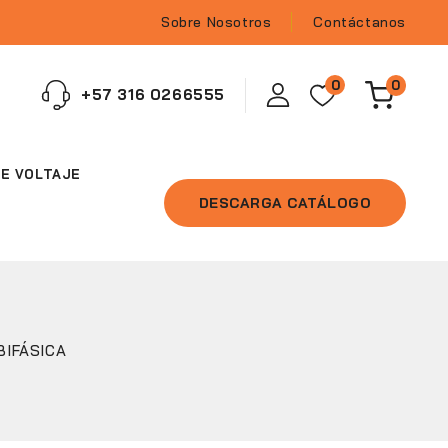
Sobre Nosotros
Contáctanos
0
0
‪+57 316 0266555‬
E VOLTAJE
DESCARGA CATÁLOGO
 BIFÁSICA