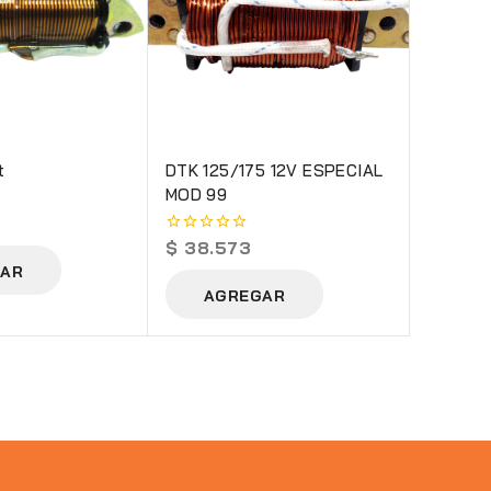
t
DTK 125/175 12V ESPECIAL
MOD 99
$
38.573
0
out
AR
of
AGREGAR
5