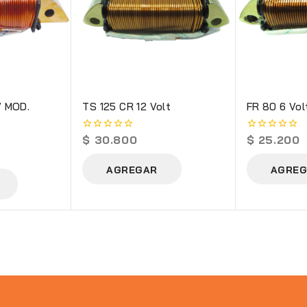
V MOD.
TS 125 CR 12 Volt
FR 80 6 Vol
$
30.800
$
25.200
0
0
out
out
of
of
AGREGAR
AGREG
5
5