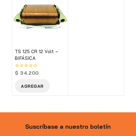
TS 125 CR 12 Volt –
BIFÁSICA
$
34.200
0
out
of
AGREGAR
5
Suscríbase a nuestro boletín