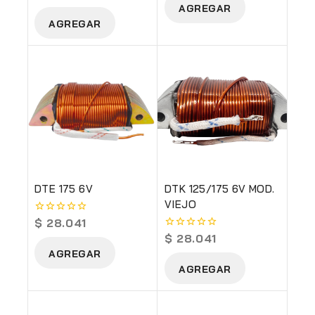
out
AGREGAR
5
of
AGREGAR
5
DTE 175 6V
DTK 125/175 6V MOD.
VIEJO
$
28.041
0
out
$
28.041
0
of
out
AGREGAR
5
of
AGREGAR
5