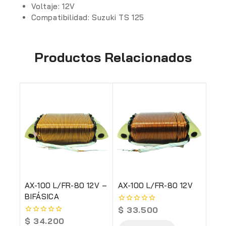
Voltaje: 12V
Compatibilidad: Suzuki TS 125
Productos Relacionados
AX-100 L/FR-80 12V –
AX-100 L/FR-80 12V
BIFÁSICA
$
33.500
0
out
$
34.200
0
of