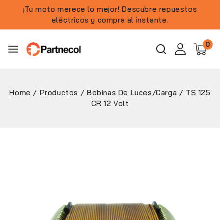
¡Tu moto merece lo mejor! Descubre repuestos
eléctricos y compra al instante.
0
Home
/
Productos
/
Bobinas De Luces/Carga
/
TS 125
CR 12 Volt