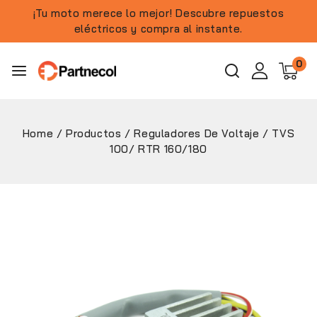
¡Tu moto merece lo mejor! Descubre repuestos
eléctricos y compra al instante.
0
Home
/
Productos
/
Reguladores De Voltaje
/
TVS
100/ RTR 160/180