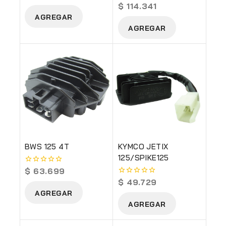
out
$
114.341
0
of
out
AGREGAR
5
of
AGREGAR
5
BWS 125 4T
KYMCO JETIX
125/SPIKE125
$
63.699
0
out
$
49.729
0
of
out
AGREGAR
5
of
AGREGAR
5