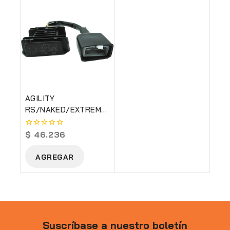
AGILITY
RS/NAKED/EXTREME/FLY/CITY
150
$
46.236
0
out
of
AGREGAR
5
Suscríbase a nuestro boletín