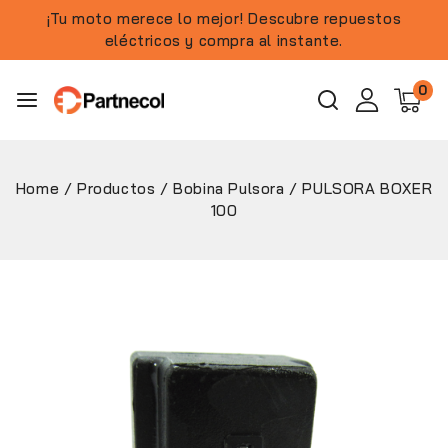
¡Tu moto merece lo mejor! Descubre repuestos
eléctricos y compra al instante.
0
Home
/
Productos
/
Bobina Pulsora
/
PULSORA BOXER
100