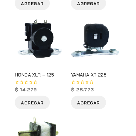
AGREGAR
AGREGAR
5
5
HONDA XLR – 125
YAMAHA XT 225
$
14.279
$
28.773
0
0
out
out
of
of
AGREGAR
AGREGAR
5
5