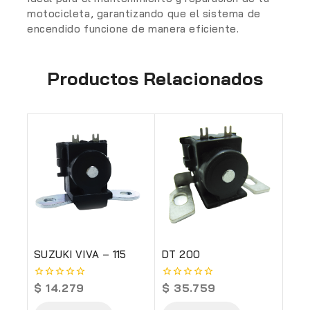
motocicleta, garantizando que el sistema de
encendido funcione de manera eficiente.
Productos Relacionados
SUZUKI VIVA – 115
DT 200
$
14.279
$
35.759
0
0
out
out
of
of